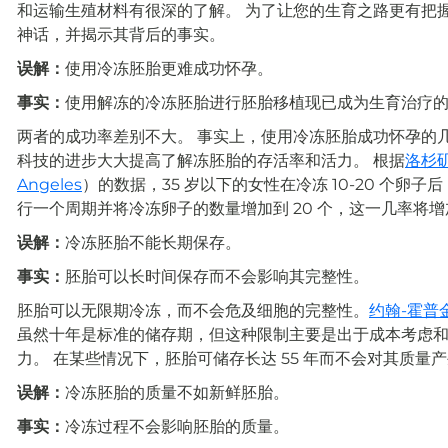
和运输生殖材料有很深的了解。 为了让您的生育之路更有把
神话，并揭示其背后的事实。
误解：
使用冷冻胚胎更难成功怀孕。
事实：
使用解冻的冷冻胚胎进行胚胎移植现已成为生育治疗
两者的成功率差别不大。 事实上，使用冷冻胚胎成功怀孕的
科技的进步大大提高了解冻胚胎的存活率和活力。 根据
洛杉矶太
Angeles
）的数据，35 岁以下的女性在冷冻 10-20 个卵子
行一个周期并将冷冻卵子的数量增加到 20 个，这一几率将增加
误解：
冷冻胚胎不能长期保存。
事实：
胚胎可以长时间保存而不会影响其完整性。
胚胎可以无限期冷冻，而不会危及细胞的完整性。
约翰-霍普
虽然十年是标准的储存期，但这种限制主要是出于成本考虑
力。 在某些情况下，胚胎可储存长达 55 年而不会对其质量
误解：
冷冻胚胎的质量不如新鲜胚胎。
事实：
冷冻过程不会影响胚胎的质量。