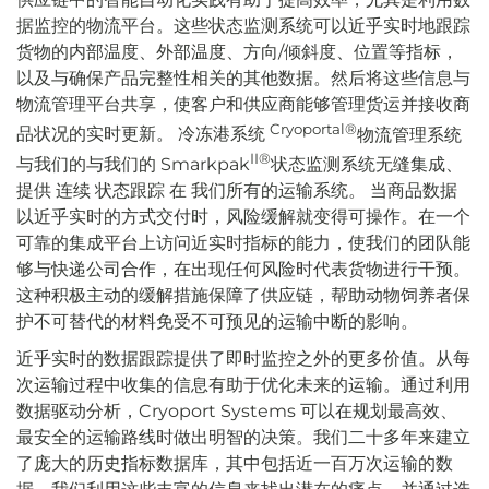
据监控的物流平台。这些状态监测系统可以近乎实时地跟踪
货物的内部温度、外部温度、方向/倾斜度、位置等指标，
以及与确保产品完整性相关的其他数据。然后将这些信息与
物流管理平台共享，使客户和供应商能够管理货运并接收商
Cryoportal®
品状况的实时更新。 冷冻港系统
物流管理系统
II®
与我们的
与我们的 Smarkpak
状态监测系统无缝集成、
提供
连续
状态跟踪
在
我们所有的运输系统。
当商品数据
以近乎实时的方式交付时，风险缓解就变得可操作。在一个
可靠的集成平台上访问近实时指标的能力，使我们的团队能
够与快递公司合作，在出现任何风险时代表货物进行干预。
这种积极主动的缓解措施保障了供应链，帮助动物饲养者保
护不可替代的材料免受不可预见的运输中断的影响。
近乎实时的数据跟踪提供了即时监控之外的更多价值。从每
次运输过程中收集的信息有助于优化未来的运输。通过利用
数据驱动分析，Cryoport Systems 可以在规划最高效、
最安全的运输路线时做出明智的决策。我们二十多年来建立
了庞大的历史指标数据库，其中包括近一百万次运输的数