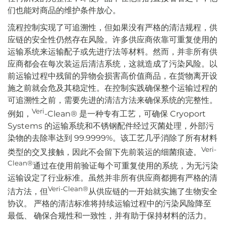
们也能对商品的维护条件放心。
流程控制实现了可追溯性，但如果没有严格的清洁规程，供
应链的安全性仍然存在风险。许多供应商依靠可重复使用的
运输系统来运输配子或先进疗法等材料。然而，并非所有供
应商都会在每次装运后清洁系统，这就造成了污染风险。以
前运输过程中残留的异物会损害高价值商品，在货物离开设
施之前就会危及其稳定性。在控制实践确保整个运输过程的
可追溯性之前，需要先进的清洁方法来确保系统的完整性。
Veri
例如，
-Clean® 是一种专有工艺，可确保 Cryoport
Systems 的运输系统和不锈钢配件经过灭菌处理，外部污
染物的去除率达到 99.9999%。该工艺几乎消除了所有材料
Veri-
类型的交叉接触，因此不会留下先前装运的细菌痕迹。
Clean®
通过在使用前验证每个可重复使用的系统，为无污染
运输设定了行业标准。虽然并非所有供应商都拥有严格的清
Veri-Clean®
洁方法，但
从供应链的一开始就实施了生物安全
协议。
严格的清洁标准将持续运输过程中的污染风险降至
最低、
确保合规性和一致性，并有助于保持材料的活力。