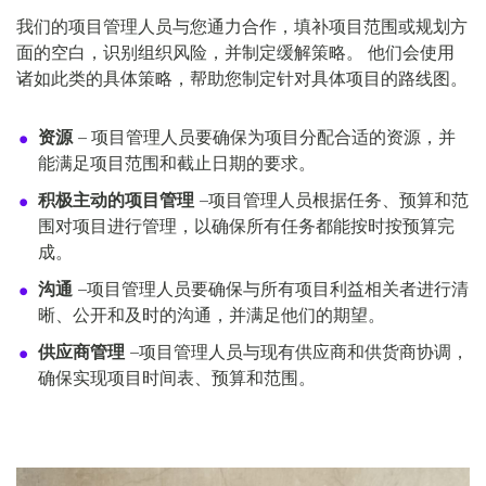
我们的项目管理人员与您通力合作，填补项目范围或规划方
面的空白，识别组织风险，并制定缓解策略。 他们会使用
诸如此类的具体策略，帮助您制定针对具体项目的路线图。
资源
– 项目管理人员要确保为项目分配合适的资源，并
能满足项目范围和截止日期的要求。
积极主动的项目管理
–项目管理人员根据任务、预算和范
围对项目进行管理，以确保所有任务都能按时按预算完
成。
沟通
–项目管理人员要确保与所有项目利益相关者进行清
晰、公开和及时的沟通，并满足他们的期望。
供应商管理
–项目管理人员与现有供应商和供货商协调，
确保实现项目时间表、预算和范围。