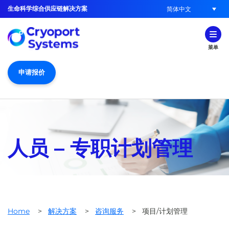
生命科学综合供应链解决方案
简体中文
菜单
申请报价
人员 – 专职计划管理
Home
>
解决方案
>
咨询服务
>
项目/计划管理