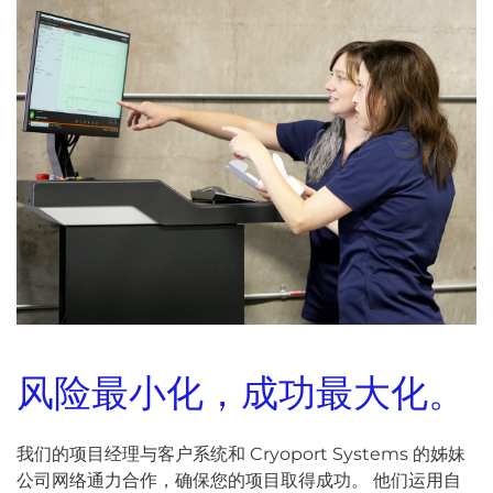
风险最小化，成功最大化。
我们的项目经理与客户系统和 Cryoport Systems 的姊妹
公司网络通力合作，确保您的项目取得成功。 他们运用自