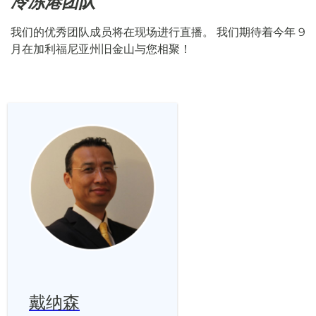
冷冻港团队
我们的优秀团队成员将在现场进行直播。 我们期待着今年 9
月在加利福尼亚州旧金山与您相聚！
戴纳森