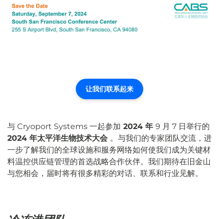
让我们联系起来
与 Cryoport Systems 一起参加
2024 年
9 月 7 日举行的
2024 年太平洋生物技术大会
。与我们的专家团队交流，进
一步了解我们的全球设施和服务网络如何使我们成为关键材
料温控供应链管理的首选战略合作伙伴。我们期待在旧金山
与您相会，届时将有很多精彩的对话、联系和行业见解。