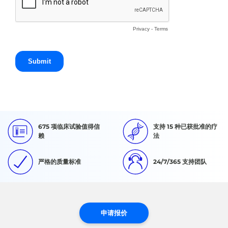
675 项临床试验值得信
支持 15 种已获批准的疗
赖
法
严格的质量标准
24/7/365 支持团队
申请报价