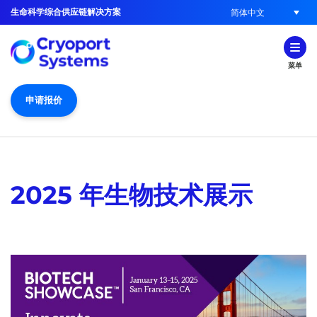
生命科学综合供应链解决方案
简体中文
菜单
申请报价
2025 年生物技术展示