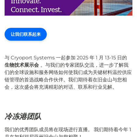
让我们联系起来
与 Cryoport Systems 一起参加 2025 年 1 月 13-15 日的
生物技术展示会
。与我们的专家团队交流，进一步了解我
们的全球设施和服务网络如何使我们成为关键材料温控供应
链管理的首选战略合作伙伴。我们期待着在旧金山与您相
会，这次盛会将充满精彩的对话、联系和行业见解。
冷冻港团队
我们的优秀团队成员将在现场进行直播。 我们期待着今年 1
月在加利福尼亚州旧金山与您相聚！