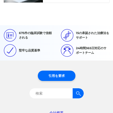
675件の臨床試験で信頼
15の承認された治療法を
される
サポート
24時間365日対応のサ
堅牢な品質基準
ポートチーム
引用を要求
検
索:
会社概要