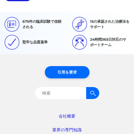
675件の臨床試験で信頼
15の承認された治療法を
される
サポート
24時間365日対応のサ
堅牢な品質基準
ポートチーム
引用を要求
検
索:
会社概要
業界の専門知識