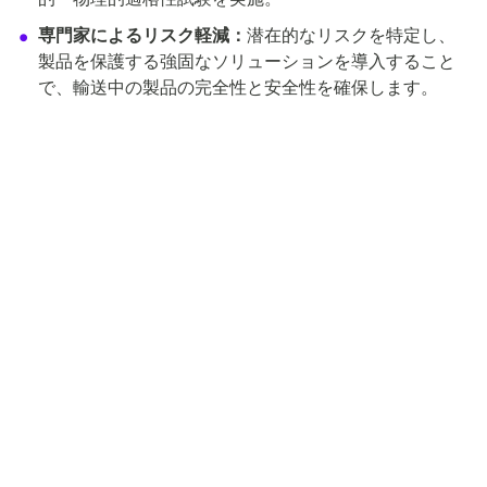
専門家によるリスク軽減：
潜在的なリスクを特定し、
製品を保護する強固なソリューションを導入すること
で、輸送中の製品の完全性と安全性を確保します。
675件の臨床試験で信頼
15の承認された治療法を
される
サポート
24時間365日対応のサ
堅牢な品質基準
ポートチーム
引用を要求