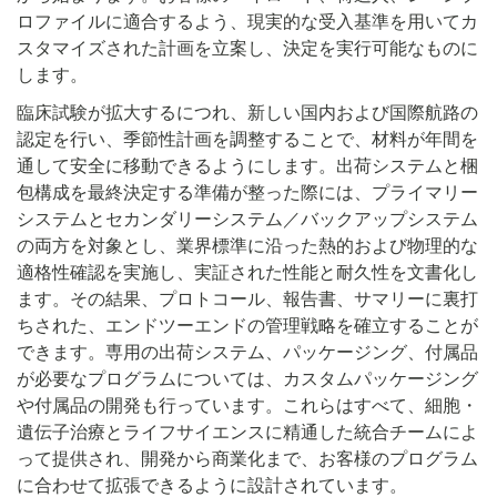
ロファイルに適合するよう、現実的な受入基準を用いてカ
スタマイズされた計画を立案し、決定を実行可能なものに
します。
臨床試験が拡大するにつれ、新しい国内および国際航路の
認定を行い、季節性計画を調整することで、材料が年間を
通して安全に移動できるようにします。出荷システムと梱
包構成を最終決定する準備が整った際には、プライマリー
システムとセカンダリーシステム／バックアップシステム
の両方を対象とし、業界標準に沿った熱的および物理的な
適格性確認を実施し、実証された性能と耐久性を文書化し
ます。その結果、プロトコール、報告書、サマリーに裏打
ちされた、エンドツーエンドの管理戦略を確立することが
できます。専用の出荷システム、パッケージング、付属品
が必要なプログラムについては、カスタムパッケージング
や付属品の開発も行っています。これらはすべて、細胞・
遺伝子治療とライフサイエンスに精通した統合チームによ
って提供され、開発から商業化まで、お客様のプログラム
に合わせて拡張できるように設計されています。