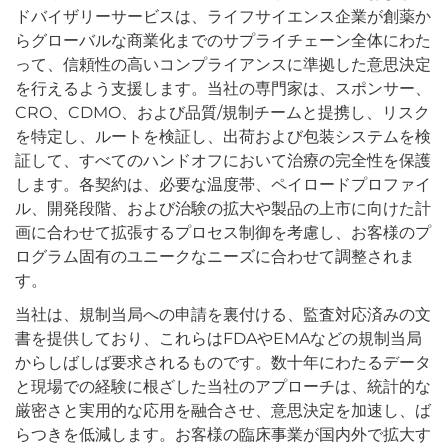
ドバイザリーサービスは、ライフサイエンス企業が創薬か
らグローバルな商業化までのサプライチェーン全体にわた
って、信頼性の高いコンプライアンスに準拠した意思決定
を行えるよう支援します。当社の専門家は、スポンサー、
CRO、CDMO、および品質/規制チームと提携し、リスク
を特定し、ルートを検証し、出荷および包装システムを検
証して、すべてのハンドオフにおいて治療の完全性を保護
します。各契約は、必要な温度帯、ペイロードプロファイ
ル、開発段階、および治験の拡大や製品の上市に向けた計
画に合わせて拡張するプロセス制御を考慮し、お客様のプ
ログラム固有のユニークなニーズに合わせて調整されま
す。
当社は、規制当局への申請を裏付ける、監査対応済みの文
書を提供しており、これらはFDAやEMAなどの規制当局
からしばしば要求されるものです。数十年にわたるデータ
と現場での経験に根ざした当社のアプローチは、統計的な
厳密さと実用的な応用を融合させ、意思決定を加速し、ば
らつきを低減します。お客様の臨床事業が国内外で拡大す