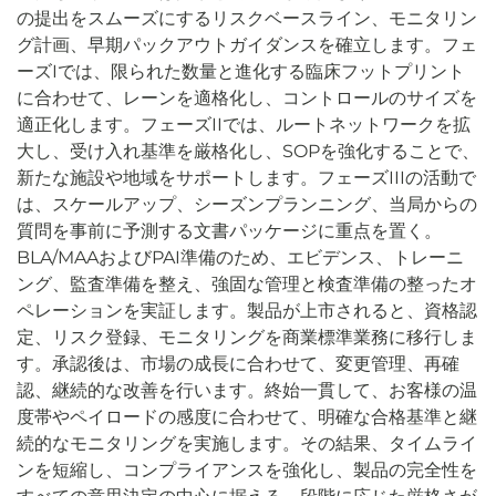
の提出をスムーズにするリスクベースライン、モニタリン
グ計画、早期パックアウトガイダンスを確立します。フェ
ーズIでは、限られた数量と進化する臨床フットプリント
に合わせて、レーンを適格化し、コントロールのサイズを
適正化します。フェーズIIでは、ルートネットワークを拡
大し、受け入れ基準を厳格化し、SOPを強化することで、
新たな施設や地域をサポートします。フェーズIIIの活動で
は、スケールアップ、シーズンプランニング、当局からの
質問を事前に予測する文書パッケージに重点を置く。
BLA/MAAおよびPAI準備のため、エビデンス、トレーニ
ング、監査準備を整え、強固な管理と検査準備の整ったオ
ペレーションを実証します。製品が上市されると、資格認
定、リスク登録、モニタリングを商業標準業務に移行しま
す。承認後は、市場の成長に合わせて、変更管理、再確
認、継続的な改善を行います。終始一貫して、お客様の温
度帯やペイロードの感度に合わせて、明確な合格基準と継
続的なモニタリングを実施します。その結果、タイムライ
ンを短縮し、コンプライアンスを強化し、製品の完全性を