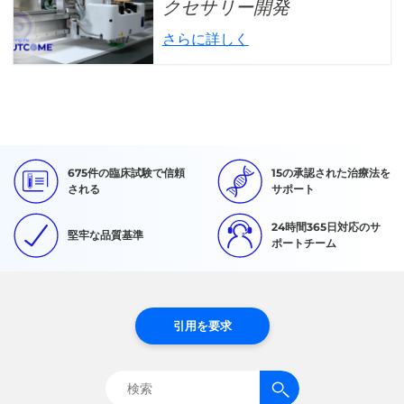
クセサリー開発
さらに詳しく
675件の臨床試験で信頼
15の承認された治療法を
される
サポート
24時間365日対応のサ
堅牢な品質基準
ポートチーム
引用を要求
検