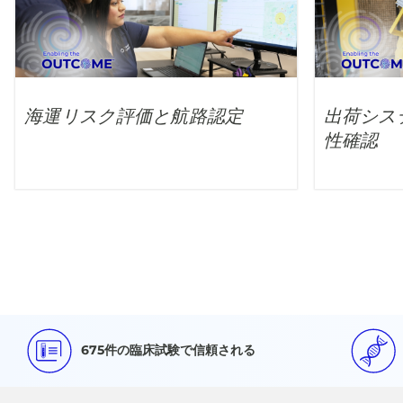
海運リスク評価と航路認定
出荷シス
性確認
675件の臨床試験で信頼される