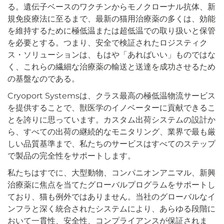
る。遺伝子ベースのワクチンからモノクローナル抗体、新
規免疫療法に至るまで、最新の猫用治療薬の多くは、効能
を維持するために極低温または超低温での取り扱いと保管
を必要とする。つまり、安全で検証されたロジスティク
ス・ソリューションは、もはや「あればいい」ものではな
く、これらの繊細な治療薬の輸送と送達を成功させるため
の基盤なのである。
Cryoport Systemsは、クラス最高の極低温物流サービス
を提供することで、獣医学のイノベーターに貢献できるこ
とを誇りに思っています。カスタム出荷システムの設計か
ら、すべての出荷の継続的なモニタリング、業界で最も厳
しい品質基準まで、私たちのサービスはすべてのステップ
で製品の完全性をサポートします。
私たちはすでに、大型動物、コンパニオンアニマル、新興
治療薬に焦点を当てたグローバルプログラムをサポートし
ており、猫も例外ではありません。当社のグローバルなイ
ンフラと深く統合されたシステムにより、あらゆる段階に
おいて一貫性、安全性、コンプライアンスが保証されま