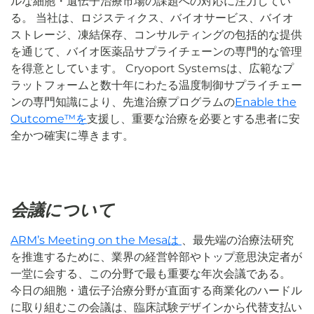
ルな細胞・遺伝子治療市場の課題への対応に注力してい
る。 当社は、ロジスティクス、バイオサービス、バイオ
ストレージ、凍結保存、コンサルティングの包括的な提供
を通じて、バイオ医薬品サプライチェーンの専門的な管理
を得意としています。 Cryoport Systemsは、広範なプ
ラットフォームと数十年にわたる温度制御サプライチェー
ンの専門知識により、先進治療プログラムの
Enable the
Outcome™を
支援し、重要な治療を必要とする患者に安
全かつ確実に導きます。
会議について
ARM’s Meeting on the Mesaは
、最先端の治療法研究
を推進するために、業界の経営幹部やトップ意思決定者が
一堂に会する、この分野で最も重要な年次会議である。
今日の細胞・遺伝子治療分野が直面する商業化のハードル
に取り組むこの会議は、臨床試験デザインから代替支払い