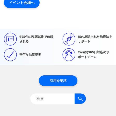
イベント会場へ
675件の臨床試験で信頼
15の承認された治療法を
される
サポート
24時間365日対応のサ
堅牢な品質基準
ポートチーム
引用を要求
検
索: