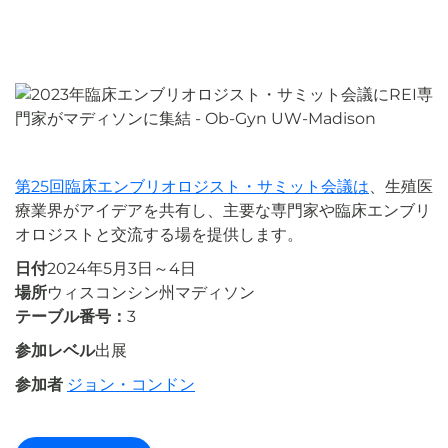
第25回臨床エンブリオロジスト・サミット会議は
、生殖医
療業界がアイデアを共有し、主要な専門家や臨床エンブリ
オロジストと交流する場を提供します。
日付
2024年5月3日～4日
場所
ウィスコンシン州マディソン
テーブル番号：
3
参加レベル
出展
参加者
ジョン・コンドン