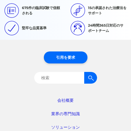
675件の臨床試験で信頼
15の承認された治療法を
される
サポート
24時間365日対応のサ
堅牢な品質基準
ポートチーム
引用を要求
検
索:
会社概要
業界の専門知識
ソリューション