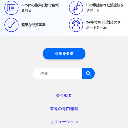
675件の臨床試験で信頼
15の承認された治療法を
される
サポート
24時間365日対応のサ
堅牢な品質基準
ポートチーム
引用を要求
検
索:
会社概要
業界の専門知識
ソリューション