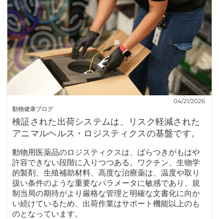
04/21/2026
動物健康ブログ
検証された出荷システムは、リスク軽減された
アニマルヘルス・ロジスティクスの基盤です。
動物用医薬品のロジスティクスは、ばらつきがもはや
許容できない段階に入りつつある。ワクチン、生物学
的製剤、生殖補助材料、高度な治療薬は、温度や取り
扱い条件のような重要なパラメータに敏感であり、規
制当局の期待がより厳格な管理と明確な文書化に向か
い続けているため、出荷作業はサポート機能以上のも
のとなっています。