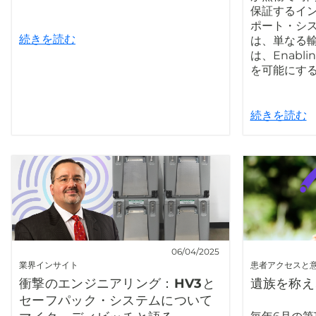
保証するイ
ポート・シ
続きを読む
は、単なる
は、Enabli
を可能にす
続きを読む
06/04/2025
業界インサイト
患者アクセスと
衝撃のエンジニアリング：HV3と
遺族を称え
セーフパック・システムについて