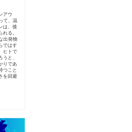
ンアウ
って、温
ンは、後
られる。
な出発物
らではす
。ヒトで
ろうと、
かりであ
持つこと
さを回避