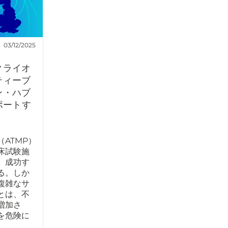
03/12/2025
クライオ
ティーブ
ン・ハブ
ポートす
ATMP）
床試験施
、成功す
る。しか
複雑なサ
とは、不
増加さ
を危険に