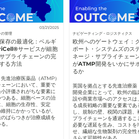
03/21/2025
ンの管理
ナビゲーティング・ロジスティクス
結保存の最適化：ベルギ
欧州へのゲートウェイ：
riCell®サービスが細胞
ポート・システムズのス
サプライチェーンの完
ネージ・サプライチェー
する方法
がATMP開発をいかにサ
るか
先進治療医薬品（ATMP）
チェーンにおいて、重要で
英国を拠点とする先進治療薬（
過小評価されがちな要素に
開発企業にとって、欧州の臨
つつある。細胞ベースの治
設や商業市場へのアクセスは
は、細胞の生存性、安定
る成長戦略の重要な要素であ
の維持にかかっているが、
し、規制の壁、税関の課題、
法のばらつきが治療成績を
プライチェーンを通過するこ
いる。
必要な遅延を生み、コストを
せ、繊細な生物製剤の完全性
さらす可能性がある。