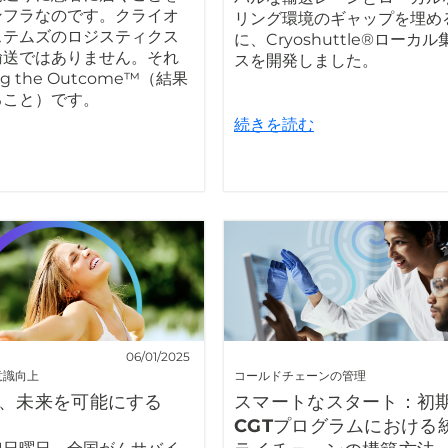
ンフラなのです。クライオ
リング環境のギャップを埋め
ステムズのロジスティクス
に、Cryoshuttle®ローカ
輸送ではありません。それ
スを開発しました。
ng the Outcome™（結果
ること）です。
続きを読む
06/01/2025
意識向上
コールドチェーンの管理
、未来を可能にする
スマートなスタート：初
CGTプログラムにおける