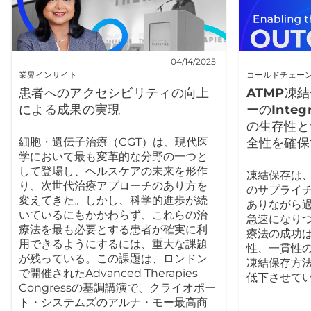
04/14/2025
業界インサイト
コールドチェー
患者へのアクセシビリティの向上
ATMP凍
による成果の実現
ーのInteg
の生存性と
細胞・遺伝子治療（CGT）は、現代医
全性を確保
学において最も変革的な分野の一つと
して登場し、ヘルスケアの未来を形作
凍結保存は、
り、次世代治療アプローチのあり方を
のサプライ
変えてきた。しかし、科学的進歩が続
ありながら
いているにもかかわらず、これらの治
急速になり
療法を最も必要とする患者が確実に利
療法の成功
用できるようにするには、重大な課題
性、一貫性
が残っている。この課題は、ロンドン
凍結保存方
で開催されたAdvanced Therapies
低下させて
Congressの基調講演で、クライオポー
ト・システムズのアルナ・モー最高商