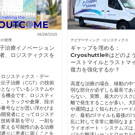
06/28/2025
ンの管理
ナビゲーティング・ロジスティクス
子治療イノベーション
ギャップを埋める：
者、ロジスティクスを
Cryoshuttle®はどの
ーストマイルとラストマ
復力を強化するか？
・ロジスティクス・デー
伝子治療（CGT）の技術
高度な治療の場合、移動の中
力となっているシステムや
弱な部分が必ずしも最長であ
する機会です。ロジスティ
らない。実際、最大のリスク
と、トラックや倉庫、段ボ
離で発生することが多い。大
跡番号などが思い浮かびま
や通関はよく知られたハード
の開発者にとってロジステ
が、最初の1マイルも最後の1
、技術革新を守り、一刻を
乱に対して非常に脆弱なまま
を変える可能性のある治療
ライオポート・システムズは
間通りに患者に届くことを
バルな輸送レーンとローカル