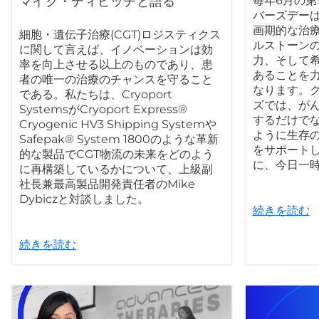
マイク・ディビッチと語る
毎年6月の第
バーズデー
画期的な治
細胞・遺伝子治療(CGT)ロジスティクス
ルストーン
に関して言えば、イノベーションは効
力、そして
率を向上させる以上のものであり、患
あることを
者の唯一の治療のチャンスを守ること
なります。
である。私たちは、Cryoport
ズでは、が
SystemsがCryoport Express®
するだけで
Cryogenic HV3 Shipping Systemや
ように生存
Safepak® System 1800のような革新
をサポート
的な製品でCGT物流の未来をどのよう
に、今日一
に再構築しているかについて、上級副
社長兼最高製品開発責任者のMike
Dybiczと対談しました。
続きを読む
続きを読む