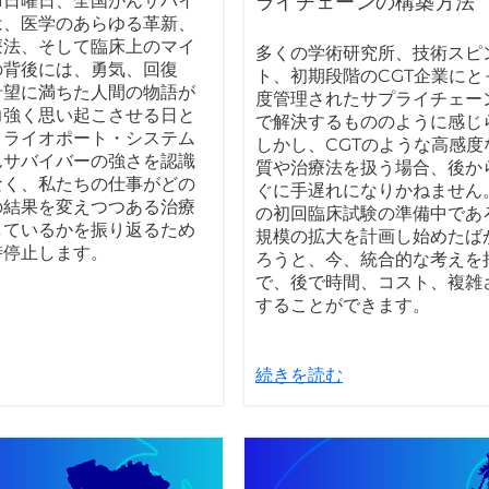
1日曜日、全国がんサバイ
ライチェーンの構築方法
は、医学のあらゆる革新、
療法、そして臨床上のマイ
多くの学術研究所、技術スピ
の背後には、勇気、回復
ト、初期段階のCGT企業にと
希望に満ちた人間の物語が
度管理されたサプライチェー
力強く思い起こさせる日と
で解決するもののように感じ
クライオポート・システム
しかし、CGTのような高感度
んサバイバーの強さを認識
質や治療法を扱う場合、後か
なく、私たちの仕事がどの
ぐに手遅れになりかねません
の結果を変えつつある治療
の初回臨床試験の準備中であ
しているかを振り返るため
規模の拡大を計画し始めたば
時停止します。
ろうと、今、統合的な考えを
で、後で時間、コスト、複雑
することができます。
続きを読む