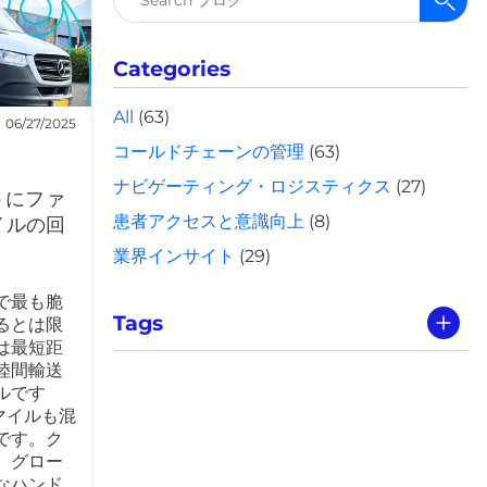
索:
Categories
All
(63)
06/27/2025
コールドチェーンの管理
(63)
ナビゲーティング・ロジスティクス
(27)
ようにファ
患者アクセスと意識向上
(8)
イルの回
業界インサイト
(29)
で最も脆
Tags
るとは限
は最短距
陸間輸送
ルです
マイルも混
です。ク
、グロー
なハンド