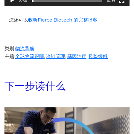
00:00
01:56
您还可以
收听Fierce Biotech 的完整播客
。
类别
物流导航
主题
全球物流跟踪
,
冷链管理
,
基因治疗
,
风险缓解
下一步读什么