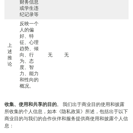
财务信息
或学生违
纪记录等
反映一个
人的偏
好、特
征、心理
上
趋势、倾
述
向、行
无
无
推
为、态
论
度、智
力、能力
和性向的
概况。
收集、使用和共享的目的
。 我们出于商业目的使用和披露
所收集的个人信息，如本《隐私政策》所述，包括出于以下
商业目的与我们的合作伙伴和服务提供商使用和披露个人信
息：