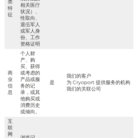
类
相关医疗
特
状况）、
征
性取向、
退伍军人
或军人身
份、工作
资格证明
个人财
产、购
买、获得
商
或考虑的
我们的客户
业
产品或服
是
为 Cryoport 提供服务的机构
信
务的记
我们的关联公司
息
录，或其
他购买或
消费历史
或倾向。
互
联
网
浏览记