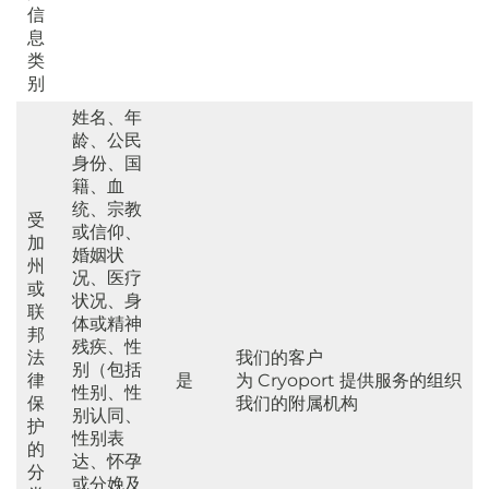
信
息
类
别
姓名、年
龄、公民
身份、国
籍、血
统、宗教
受
或信仰、
加
婚姻状
州
况、医疗
或
状况、身
联
体或精神
邦
残疾、性
法
我们的客户
别（包括
律
是
为 Cryoport 提供服务的组织
性别、性
保
我们的附属机构
别认同、
护
性别表
的
达、怀孕
分
或分娩及