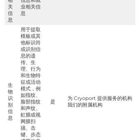
相
信息和就
关
业相关信
信
息
息
用于提取
模板或其
他标识符
或识别信
息的遗
传、生
理、行为
和生物特
征或活动
生
模式，例
物
如指纹、
识
为 Cryoport 提供服务的机构
脸部指纹
是
别
我们的附属机构
和声纹、
信
虹膜或视
息
网膜扫
描、击
键、步态