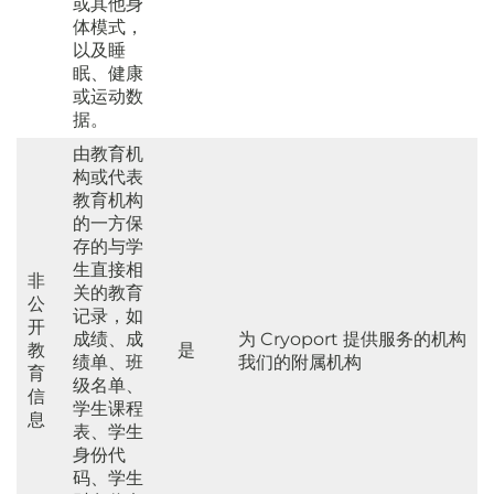
或其他身
体模式，
以及睡
眠、健康
或运动数
据。
由教育机
构或代表
教育机构
的一方保
存的与学
生直接相
非
关的教育
公
记录，如
开
成绩、成
为 Cryoport 提供服务的机构
教
是
绩单、班
我们的附属机构
育
级名单、
信
学生课程
息
表、学生
身份代
码、学生