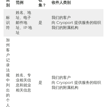
类
收
范例
收件人类别
别
集？
姓名、地
标
址、电子
我们的客户
识
邮件地
是
向 Cryoport 提供服务的组织
符
址、IP 地
我们的附属机构
址
加
州
客
户
记
录
法
规
姓名、专
我们的客户
中
业相关信
是
向 Cryoport 提供服务的组织
列
息和就业
我们的附属机构
出
相关信息
的
个
人