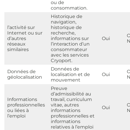
ou de
consommation.
Historique de
navigation,
l’activité sur
historique de
Internet ou sur
recherche,
O
d’autres
informations sur
Oui
N
réseaux
l’interaction d’un
similaires
consommateur
avec les services
Cryoport.
Données de
Données de
O
localisation et de
Oui
géolocalisation
N
mouvement
Preuve
d’admissibilité au
Informations
travail, curriculum
professionnelles
vitae, autres
O
Oui
ou liées à
informations
N
l’emploi
professionnelles et
informations
relatives à l’emploi