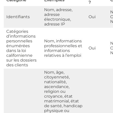
?
Nom, adresse,
N
adresse
Identifiants
Oui
O
électronique,
N
adresse IP
Catégories
d’informations
personnelles
Nom, informations
N
énumérées
professionnelles et
Oui
O
dans la loi
informations
N
californienne
relatives à l’emploi
sur les dossiers
des clients
Nom, âge,
citoyenneté,
nationalité,
ascendance,
religion ou
croyance, état
matrimonial, état
de santé, handicap
physique ou