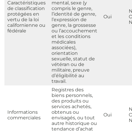
Caractéristiques
mental, sexe (y
de classification
compris le genre,
N
protégées en
l’identité de genre,
Oui
O
vertu de la loi
l’expression de
N
californienne ou
genre, la grossesse
fédérale
ou l’accouchement
et les conditions
médicales
associées),
orientation
sexuelle, statut de
vétéran ou de
militaire, preuve
d’éligibilité au
travail.
Registres des
biens personnels,
des produits ou
services achetés,
N
Informations
obtenus ou
Oui
O
commerciales
envisagés, ou tout
N
autre historique ou
tendance d’achat