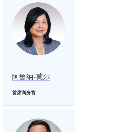
阿鲁纳-莫尔
首席商务官