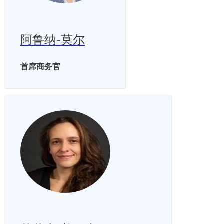
阿鲁纳-莫尔
首席商务官