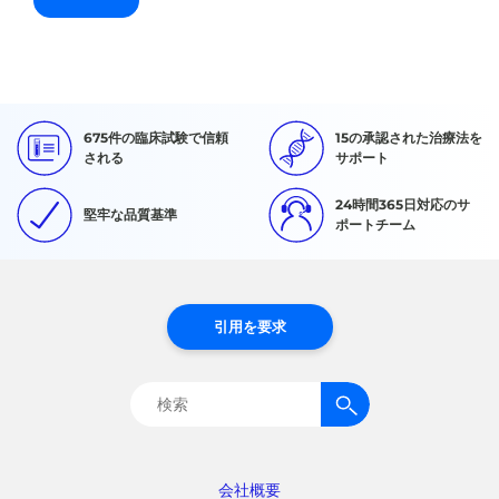
675件の臨床試験で信頼
15の承認された治療法を
される
サポート
24時間365日対応のサ
堅牢な品質基準
ポートチーム
引用を要求
検
索:
会社概要