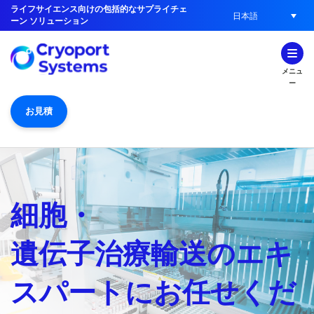
ライフサイエンス向けの包括的なサプライチェ
日本語
ーン ソリューション
メニュ
ー
お見積
細胞・
遺伝子治療輸送のエキ
スパートにお任せくだ