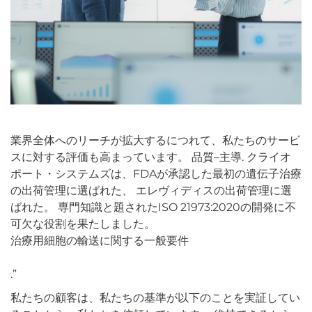
業界全体へのリーチが拡大するにつれて、私たちのサービ
スに対する評価も高まっています。
品質
–
主導
.
クライオ
ポート・システムズは、FDAが承認した最初の遺伝子治療
の出荷管理に選ばれた、
エレヴィディス
の出荷管理に選
ばれた。
専門知識
と題されたISO 21973:2020の開発に不
可欠な役割を果たしました。
治療用細胞の輸送に関する一般要件
.”
私たちの顧客は、私たちの基準が以下のことを実証してい