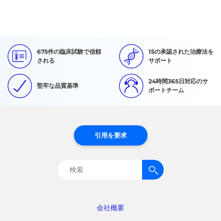
675件の臨床試験で信頼
15の承認された治療法を
される
サポート
24時間365日対応のサ
堅牢な品質基準
ポートチーム
引用を要求
検
索:
会社概要