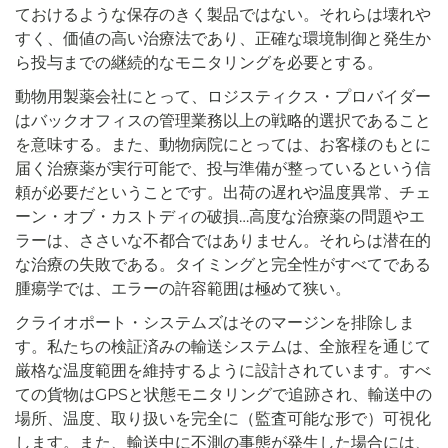
ておけるような保存のきく製品ではない。それらは壊れや
すく、価値の高い治療法であり、正確な環境制御と発生か
ら投与までの継続的なモニタリングを必要とする。
動物用製薬会社にとって、ロジスティクス・プロバイダー
はバックオフィスの管理業務以上の戦略的選択であること
を意味する。また、動物病院にとっては、お客様のもとに
届く治療薬が実行可能で、投与準備が整っているという信
頼が必要だということです。出荷の遅れや温度異常、チェ
ーン・オブ・カストディの破損…高度な治療薬の問題やエ
ラーは、ささいな不都合ではありません。それらは潜在的
な治療の失敗である。タイミングと完全性がすべてである
腫瘍学では、エラーの許容範囲は極めて狭い。
クライオポート・システムズはそのマージンを排除しま
す。私たちの検証済みの輸送システムは、全旅程を通じて
厳格な温度範囲を維持するように設計されています。すべ
ての貨物はGPSと状態モニタリングで追跡され、輸送中の
場所、温度、取り扱いを完全に（監査可能な形で）可視化
します。また、輸送中に不測の事態が発生した場合には、