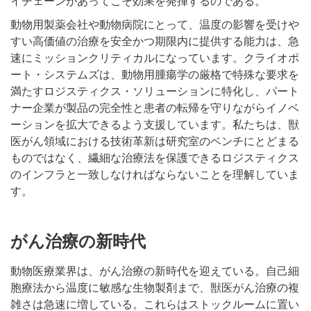
イチェーンがあってこそ効果を発揮するのである。
動物用製薬会社や動物病院にとって、温度の影響を受けや
すい高価値の治療を安全かつ期限内に提供する能力は、急
速にミッションクリティカルになっています。クライオポ
ート・システムズは、動物用腫瘍学の厳格で特殊な要求を
満たすロジスティクス・ソリューションに特化し、パート
ナー企業が製品の完全性と患者の転帰を守りながらイノベ
ーションを拡大できるよう支援しています。私たちは、獣
医がん領域における技術革新は研究室のベンチにとどまる
ものではなく、繊細な治療法を保護できるロジスティクス
のインフラと一致しなければならないことを理解していま
す。
がん治療の新時代
動物医療業界は、がん治療の新時代を迎えている。自己細
胞療法から温度に敏感な生物製剤まで、獣医がん治療の複
雑さは急速に増している。これらはストックルームに置い