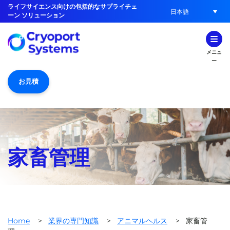
ライフサイエンス向けの包括的なサプライチェ
日本語
ーン ソリューション
メニュ
ー
お見積
家畜管理
Home
>
業界の専門知識
>
アニマルヘルス
>
家畜管