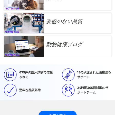
妥協のない品質
動物健康ブログ
675件の臨床試験で信頼
15の承認された治療法を
される
サポート
24時間365日対応のサ
堅牢な品質基準
ポートチーム