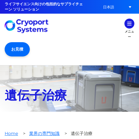
ライフサイエンス向けの包括的なサプライチェ
日本語
ーン ソリューション
メニュ
ー
お見積
遺伝子治療
Home
>
業界の専門知識
>
遺伝子治療