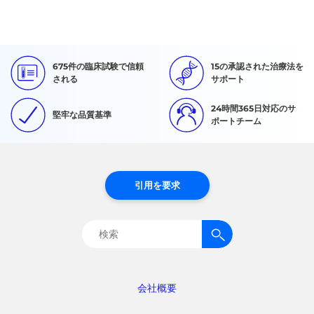
675件の臨床試験で信頼
15の承認された治療法を
される
サポート
24時間365日対応のサ
堅牢な品質基準
ポートチーム
引用を要求
検
索:
会社概要