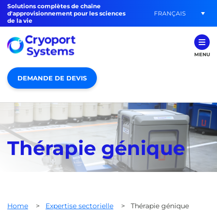
Solutions complètes de chaîne
FRANÇAIS
d'approvisionnement pour les sciences
de la vie
MENU
DEMANDE DE DEVIS
Thérapie génique
Home
>
Expertise sectorielle
>
Thérapie génique