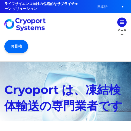
ライフサイエンス向けの包括的なサプライチェ
日本語
ーン ソリューション
メニュ
ー
お見積
Cryoport は、凍結検
体輸送の専門業者です