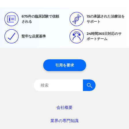
675件の臨床試験で信頼
15の承認された治療法を
される
サポート
24時間365日対応のサ
堅牢な品質基準
ポートチーム
引用を要求
検
索:
会社概要
業界の専門知識