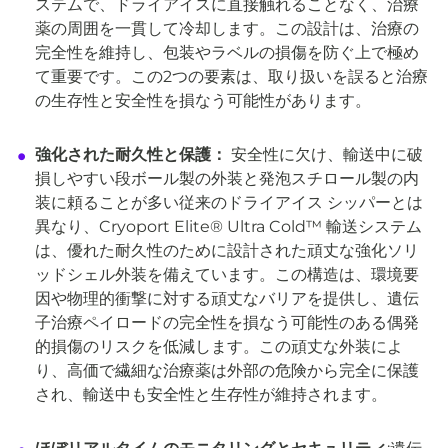
ステムで、ドライアイスに直接触れることなく、治療
薬の周囲を一貫して冷却します。この設計は、治療の
完全性を維持し、包装やラベルの損傷を防ぐ上で極め
て重要です。この2つの要素は、取り扱いを誤ると治療
の生存性と安全性を損なう可能性があります。
強化された耐久性と保護：
安全性に欠け、輸送中に破
損しやすい段ボール製の外装と発泡スチロール製の内
装に頼ることが多い従来のドライアイス シッパーとは
異なり、Cryoport Elite® Ultra Cold™ 輸送システム
は、優れた耐久性のために設計された頑丈な強化ソリ
ッドシェル外装を備えています。この構造は、環境要
因や物理的衝撃に対する頑丈なバリアを提供し、遺伝
子治療ペイロードの完全性を損なう可能性のある偶発
的損傷のリスクを低減します。この頑丈な外装によ
り、高価で繊細な治療薬は外部の危険から完全に保護
され、輸送中も安全性と生存性が維持されます。