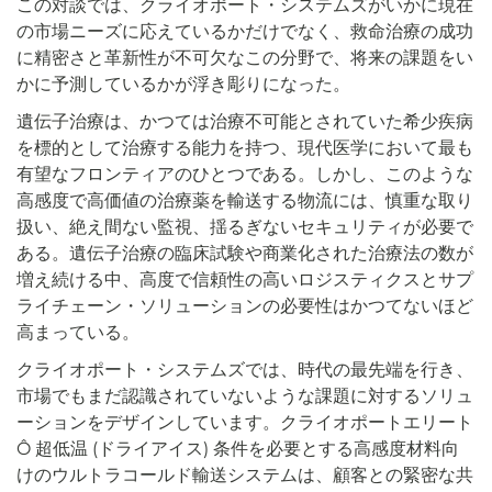
この対談では、クライオポート・システムズがいかに現在
の市場ニーズに応えているかだけでなく、救命治療の成功
に精密さと革新性が不可欠なこの分野で、将来の課題をい
かに予測しているかが浮き彫りになった。
遺伝子治療は、かつては治療不可能とされていた希少疾病
を標的として治療する能力を持つ、現代医学において最も
有望なフロンティアのひとつである。しかし、このような
高感度で高価値の治療薬を輸送する物流には、慎重な取り
扱い、絶え間ない監視、揺るぎないセキュリティが必要で
ある。遺伝子治療の臨床試験や商業化された治療法の数が
増え続ける中、高度で信頼性の高いロジスティクスとサプ
ライチェーン・ソリューションの必要性はかつてないほど
高まっている。
クライオポート・システムズでは、時代の最先端を行き、
市場でもまだ認識されていないような課題に対するソリュ
ーションをデザインしています。クライオポートエリート
Ô
超低温 (ドライアイス) 条件を必要とする高感度材料向
けのウルトラコールド輸送システムは、顧客との緊密な共