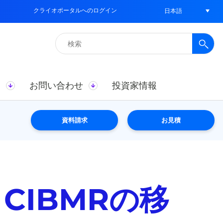
クライオポータルへのログイン
日本語
検
索:
ス
お問い合わせ
投資家情報
資料請求
お見積
CIBMRの移