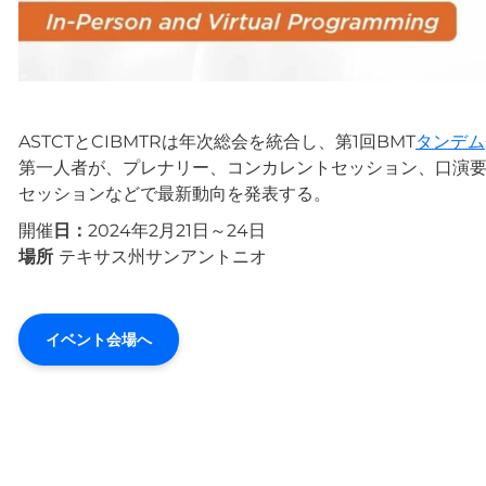
ASTCTとCIBMTRは年次総会を統合し、第1回BMT
タンデム
第一人者が、プレナリー、コンカレントセッション、口演要旨、ポス
セッションなどで最新動向を発表する。
開催
日：
2024年2月21日～24日
場所
テキサス州サンアントニオ
イベント会場へ