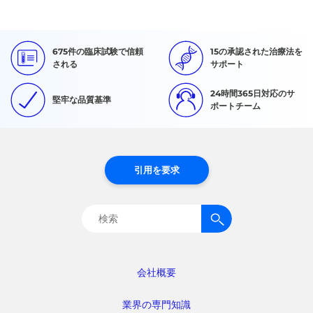
675件の臨床試験で信頼
15の承認された治療法を
される
サポート
24時間365日対応のサ
堅牢な品質基準
ポートチーム
引用を要求
検
索:
会社概要
業界の専門知識