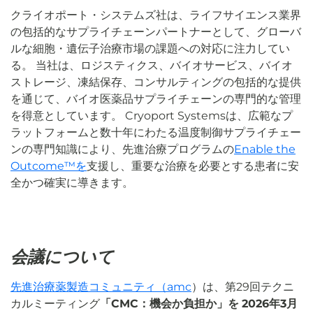
クライオポート・システムズ社は、ライフサイエンス業界
の包括的なサプライチェーンパートナーとして、グローバ
ルな細胞・遺伝子治療市場の課題への対応に注力してい
る。 当社は、ロジスティクス、バイオサービス、バイオ
ストレージ、凍結保存、コンサルティングの包括的な提供
を通じて、バイオ医薬品サプライチェーンの専門的な管理
を得意としています。 Cryoport Systemsは、広範なプ
ラットフォームと数十年にわたる温度制御サプライチェー
ンの専門知識により、先進治療プログラムの
Enable the
Outcome™を
支援し、重要な治療を必要とする患者に安
全かつ確実に導きます。
会議について
先進治療薬製造コミュニティ（amc
）は、第29回テクニ
カルミーティング
「CMC：機会か負担か」を
2026年3月