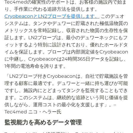
Tec4medの確実性のサポートは、お客様の施設内で始ま
り、手作業に代わる追跡方法を提供します。
CryobeaconとLN2プローブを提供します。
このデュオ
システムは、タンクやデュワーに貯蔵された極低温物質の
メトリックスを常時記録し、収容された物質の生存性を保
証します。LN2プローブは、最小のデュワーネックにもフ
ィットするよう特別に設計されており、優れたホールドタ
イムを保証します。プローブは内部測定値をCryobeacon
に中継し、Cryobeaconは24時間365日データを記録し、
1年間の電池寿命を誇ります。
「LN2プローブ付きCryobeaconは、自社で貯蔵施設を管
理する顧客に最適です。デュワーと一緒に持ち運びが可能
ですし、施設内にとどまってタンクを監視することもでき
ます。このシステムは、継続的な追跡という同じ価値を提
供しながら、運用コストの最小化を支援します」。–
Tec4med ニコ・ヘラー氏
監視能力を高めるデータ管理