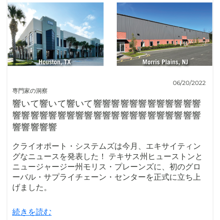
06/20/2022
専門家の洞察
響いて響いて響いて響響響響響響響響響響響響
響響響響響響響響響響響響響響響響響響響響響
響響響響響
クライオポート・システムズは今月、エキサイティン
グなニュースを発表した！ テキサス州ヒューストンと
ニュージャージー州モリス・プレーンズに、初のグロ
ーバル・サプライチェーン・センターを正式に立ち上
げました。
続きを読む