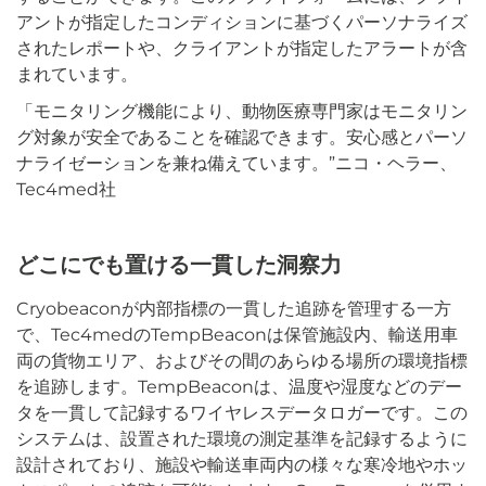
アントが指定したコンディションに基づくパーソナライズ
されたレポートや、クライアントが指定したアラートが含
まれています。
「モニタリング機能により、動物医療専門家はモニタリン
グ対象が安全であることを確認できます。安心感とパーソ
ナライゼーションを兼ね備えています。”ニコ・ヘラー、
Tec4med社
どこにでも置ける一貫した洞察力
Cryobeaconが内部指標の一貫した追跡を管理する一方
で、Tec4medのTempBeaconは保管施設内、輸送用車
両の貨物エリア、およびその間のあらゆる場所の環境指標
を追跡します。TempBeaconは、温度や湿度などのデー
タを一貫して記録するワイヤレスデータロガーです。この
システムは、設置された環境の測定基準を記録するように
設計されており、施設や輸送車両内の様々な寒冷地やホッ