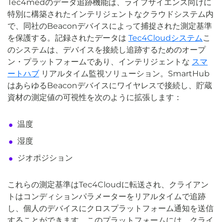
Tec4medのデータ追跡機能は、ライフサイエンス向けに
特別に構築されたインテリジェントなクラウドシステム内
で、同社のBeaconデバイスによって捕捉された測定基準
を保護する。記録されたデータは
Tec4Cloudシステム
こ
のシステムは、デバイスを接続し追跡するためのオープ
ン・プラットフォームであり、インテリジェントな
スマ
ートハブ
リアルタイム監視ソリューション。SmartHub
はあらゆるBeaconデバイスにワイヤレスで接続し、貯蔵
資材の測定値の可視性を次のように拡張します：
温度
湿度
ジオポジション
これらの測定基準はTec4Cloudに転送され、クライアン
トはコンディションパラメーターをリアルタイムで追跡
し、個人のデバイスにクロスプラットフォーム通知を送信
することができます。このプラットフォームには、クライ