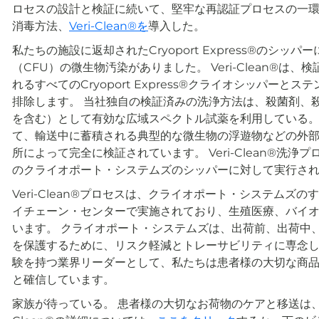
ロセスの設計と検証に続いて、堅牢な再認証プロセスの一
消毒方法、
Veri-Clean®を
導入した。
私たちの施設に返却されたCryoport Express®のシッパ
（CFU）の微生物汚染がありました。 Veri-Clean®
れるすべてのCryoport Express®クライオシッパー
排除します。 当社独自の検証済みの洗浄方法は、殺菌剤、
を含む）として有効な広域スペクトル試薬を利用している。 Ve
て、輸送中に蓄積される典型的な微生物の浮遊物などの外部汚
所によって完全に検証されています。 Veri-Clean®洗
のクライオポート・システムズのシッパーに対して実行さ
Veri-Clean®プロセスは、クライオポート・システム
イチェーン・センターで実施されており、生殖医療、バイ
います。 クライオポート・システムズは、出荷前、出荷中
を保護するために、リスク軽減とトレーサビリティに専念し
験を持つ業界リーダーとして、私たちは患者様の大切な商
と確信しています。
家族が待っている。 患者様の大切なお荷物のケアと移送は、ク