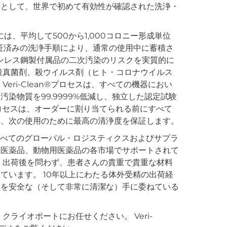
環として、世界で初めて有効性が確認された洗浄・
ーには、平均して500から1,000コロニー形成単位
は、検証済みの洗浄手順により、通常の使用中に蓄積さ
とステンレス鋼製付属品の二次汚染のリスクを実質的に
殺真菌剤、殺ウイルス剤（ヒト・コロナウイルス
ri-Clean®プロセスは、すべての機器におい
染物質を99.9999%低減し、独立した認定試験
浄プロセスは、オーダーに割り当てられる前にすべて
れ、次の使用のために最高の清浄度を保証します。
ズのすべてのグローバル・ロジスティクスおよびサプラ
オ医薬品、動物用医薬品の各市場でサポートされて
、出荷後を問わず、患者さんの貴重で貴重な材料
ています。 10年以上にわたる体外受精の出荷経
品を安全な（そして非常に清潔な）手に委ねている
ライオポートにお任せください。 Veri-