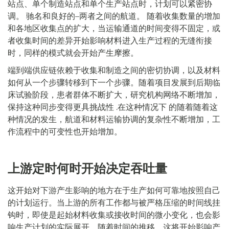
站点、单个制造站点和单个生产站点时，计划可以紧密协
调。
驰名
和良好的
–
两者之间的航道。 随着收集数量的增加
和各地区收集点的扩大，当运输通道的时间变得不固定，或
者收集时间的差异开始影响材料进入生产过程的无缝衔接
时，同样的模式就会开始产生摩擦。
端到端供应链依赖于收集和制造之间的密切协调，以及材料
如何从一个步骤转移到下一个步骤。随着项目发展到后期临
床试验阶段，患者群体不断扩大，研究机构网络不断增加，
保持这种同步变得更具挑战性
.
在这种情况下
的
随着
随着这
种情况的发生，航道和材料运输协调的复杂性不断增加，工
作流程中的可变性也开始增加。
上游定时何时开始决定吞吐量
这开始对下游产生影响的地方在于生产如何可靠地按照自己
的计划运行。当上游的所有工作都与被严格压缩的时间线挂
钩时，即使是起始材料收集或接收时间的微小变化，也会影
响生产计划的实际展开。随着时间的推移，这将开始影响产