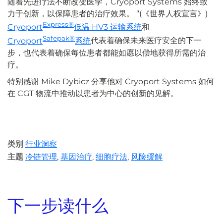
随着先进疗法不断改变医学，Cryoport Systems 始终致
力于创新，以保障患者的治疗效果。 “(《世界人权宣言》)
Express®
Cryoport
低温 HV3 运输系统
和
Safepak®
Cryoport
系统
代表着确保未来医疗安全的下一
步，也代表着确保每位患者都能如愿以偿地获得所需的治
疗。
特别感谢 Mike Dybicz 分享他对 Cryoport Systems 如何
在 CGT 物流中推动以患者为中心的创新的见解。
类别
行业洞察
主题
冷链管理
,
基因治疗
,
细胞疗法
,
风险缓解
下一步读什么