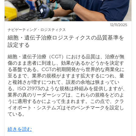
12/11/2025
ナビゲーティング・ロジスティクス
細胞・遺伝子治療ロジスティクスの品質基準を
設定する
細胞・遺伝子治療（CGT）における品質は、治療が無
傷のまま患者に到達し、効果があるかどうかを決定す
る基盤である。CGTの初期開発から世界的な商業化に
至るまで、業界の規模がますます拡大するにつれ、量
と複雑さが増すにつれて、誤差の余地は狭まってい
る。ISO 21973のような規格は枠組みを提供しますが、
業界の真のリーダーシップは、これらの規格をどのよ
うに適用するかによって生まれます。この点で、クラ
イオポート・システムズはそのベンチマークを設定し
ている。
続きを読む