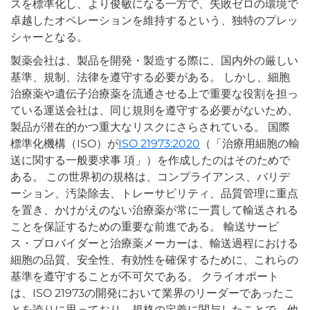
スを標準化し、より俊敏になる一方で、失敗ゼロの環境で
卓越したオペレーションを維持するという、独特のプレッ
シャーとなる。
製薬会社は、製品を開発・製造する際に、国内外の厳しい
基準、規制、法律を遵守する必要がある。 しかし、細胞
治療薬や遺伝子治療薬を流通させる上で重要な役割を担っ
ている運送会社は、同じ規則を遵守する必要がないため、
製品が潜在的かつ重大なリスクにさらされている。 国際
標準化機構（ISO）が
ISO 21973:2020
（「治療用細胞の輸
送に関する一般要求事 項」）を作成したのはそのためで
ある。 この世界初の規格は、コンプライアンス、バリデ
ーション、汚染除去、トレーサビリティ、品質管理に重点
を置き、かけがえのない治療薬が常に一貫して輸送される
ことを保証するための重要な前進である。 輸送サービ
ス・プロバイダーと治療薬メーカーは、輸送過程における
細胞の品質、安全性、有効性を確保するために、これらの
基準を遵守することが不可欠である。 クライオポート
は、ISO 21973の開発において業界のリーダーであったこ
とを誇りに思っており、規格の定義に関与したことで、他