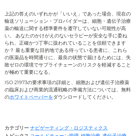
上記の答えのいずれかが「いいえ」であった場合、現在の
輸送ソリューション・プロバイダーは、細胞・遺伝子治療
薬の輸送に関する標準要件を遵守していない可能性が高
い。 あなたのかけがえのないセラピーが安全な手に委ね
られ、正確かつ丁寧に扱われていることを信頼できます
か？ 最も重要な目的地である待っている患者に、これら
の医薬品を時間通りに、最良の状態で届けるためには、失
敗ゼロの環境でサプライチェーンのリスクを軽減すること
が極めて重要になる。
ISO 21973の要求事項の詳細と、細胞および遺伝子治療薬
の臨床および商業的流通戦略の準備方法については、無料
の
ホワイトペーパーを
ダウンロードしてください。
カテゴリー
ナビゲーティング・ロジスティクス
トピックス
コールドチェーン管理
,
細胞治療
,
遺伝子治療