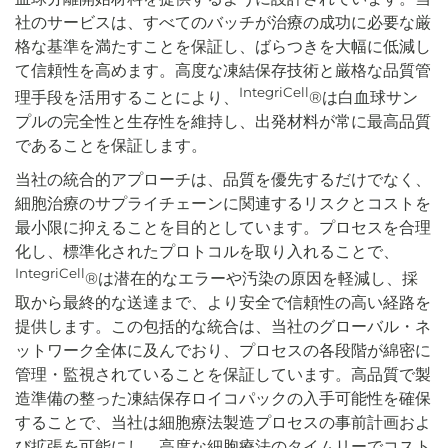
社のサービスは、すべてのバッチが治療の成功に必要な厳
格な基準を満たすことを保証し、ばらつきを大幅に低減し
て信頼性を高めます。高度な凍結保存技術と厳格な品質管
IntegriCell
理手段を活用することにより、
®は白血球サン
プルの完全性と生存性を維持し、出発材料が常に最高品質
であることを保証します。
当社の統合的アプローチは、品質を優先するだけでなく、
細胞治療のサプライチェーンに関連するリスクとコストを
最小限に抑えることを目的としています。プロセスを合理
化し、標準化されたプロトコルを取り入れることで、
IntegriCell
®は潜在的なエラーや汚染の原因を軽減し、採
取から最終的な送達まで、より安全で信頼性の高い経路を
提供します。この包括的な統合は、当社のグローバル・ネ
ットワーク全体に及んでおり、プロセスの各段階が綿密に
管理・監視されていることを保証しています。高品質で製
造準備の整った凍結保存ロイコパックの入手可能性を確保
することで、当社は細胞療法製造プロセスの事前計画およ
び拡張を可能にし、高度な細胞療法のタイムリーでコスト