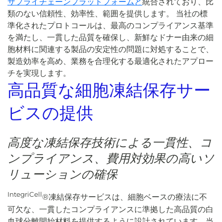
サプライチェーンプラットフォームと
統合されており、比
類のない信頼性、効率性、範囲を提供します。 当社の標
準化されたプロトコールは、最高のコンプライアンス基準
を満たし、一貫した品質を確保し、新鮮なドナー由来の細
胞材料に関連する製品の安定性の問題に対処することで、
製造効率を高め、業務を合理化する最適化されたアプロー
チを実現します。
高品質な細胞凍結保存サー
ビスの提供
高度な凍結保存技術による一貫性、コ
ンプライアンス、費用対効果の高いソ
リューションの確保
IntegriCell
®凍結保存サービスは、細胞ベースの療法に不
可欠な、一貫したコンプライアンスに準拠した高品質の白
血球分離開始材料を提供するように設計されています。当