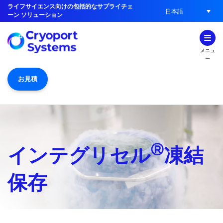
ライフサイエンス向けの包括的なサプライチェ
日本語
ーン ソリューション
メニュ
ー
お見積
®
インテグリセル
凍結
保存