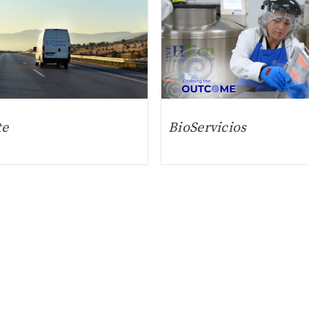
te
BioServicios