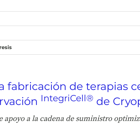
resis
 la fabricación de terapias
IntegriCell®
ervación
de Cryo
e apoyo a la cadena de suministro optimi