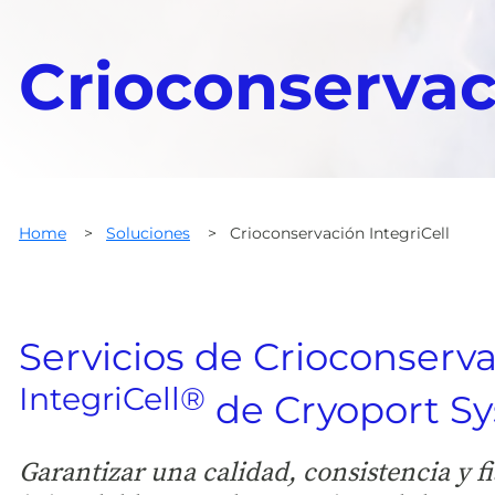
Crioconserva
Home
>
Soluciones
>
Crioconservación IntegriCell
Servicios de Crioconserv
IntegriCell®
de Cryoport S
Garantizar una calidad, consistencia y f