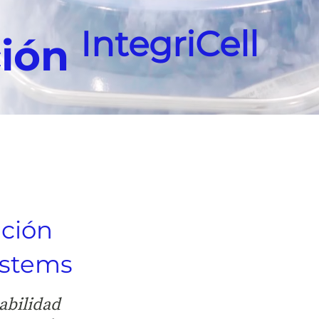
IntegriCell
ción
ación
ystems
iabilidad