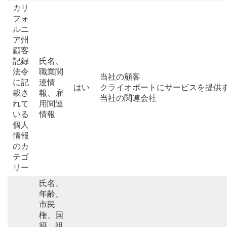
カリ
フォ
ルニ
ア州
顧客
記録
氏名、
法令
職業関
当社の顧客
に記
連情
はい
クライオポートにサービスを提供
載さ
報、雇
当社の関連会社
れて
用関連
いる
情報
個人
情報
のカ
テゴ
リー
氏名、
年齢、
市民
権、国
籍、祖