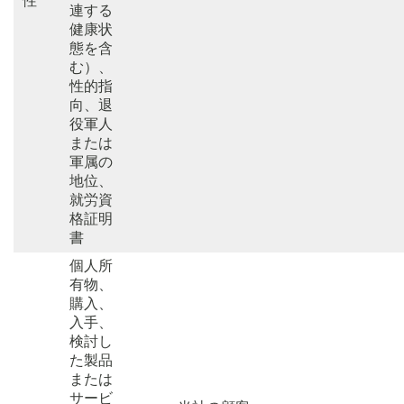
性
連する
健康状
態を含
む）、
性的指
向、退
役軍人
または
軍属の
地位、
就労資
格証明
書
個人所
有物、
購入、
入手、
検討し
た製品
または
サービ