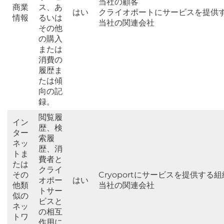
当社の顧客
商業
ス、あ
はい
クライオポートにサービスを提供
情報
るいは
当社の関連会社
その他
の購入
または
消費の
履歴ま
たは傾
向の記
録。
閲覧履
イン
歴、検
ター
索履
ネッ
歴、消
トま
費者と
たは
クライ
その
Cryoportにサービスを提供する組
オポー
はい
他類
当社の関連会社
トサー
似の
ビスと
ネッ
の相互
トワ
作用に