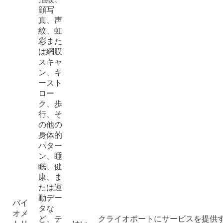
顔写
真、声
紋、虹
彩また
は網膜
スキャ
ン、キ
ースト
ロー
ク、歩
行、そ
の他の
身体的
パター
ン、睡
眠、健
康、ま
たは運
動デー
バイ
タな
オメ
ど、テ
クライオポートにサービスを提供