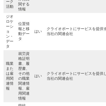
ーク
関する
活動
情報
ジオ
ロケ
位置情
ーシ
報と移
クライオポートにサービスを提供
ョ
はい
動デー
当社の関連会社
ン・
タ
デー
タ
就労資
格証明
職業
書、履
また
歴書、
は雇
その他
クライオポートにサービスを提供
はい
用関
の職業
当社の関連会社
連情
関連情
報
報、雇
用関連
情報
指紋、