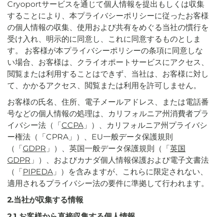
Cryoportサービスを通じて個人情報を提出もしくは収集
することにより、本プライバシーポリシーに従ったお客様
の個人情報の収集、使用および共有をめぐる当社の慣行を
受け入れ、明示的に同意し、これに同意するものとしま
す。 お客様が本プライバシーポリシーの条項に同意しな
い場合、お客様は、クライオポートサービスにアクセス、
閲覧または利用することはできず、当社は、お客様に対し
て、かかるアクセス、閲覧または利用を許可しません。
お客様の氏名、住所、電子メールアドレス、または電話番
号などの個人情報の処理は、カリフォルニア州消費者プラ
イバシー法（「
CCPA
」）、カリフォルニア州プライバシ
ー権法（「CPRA」）、EU一般データ保護規則
（「
GDPR
」）、英国一般データ保護規則（「
英国
GDPR
」）、およびカナダ個人情報保護および電子文書法
（「
PIPEDA
」）を含みますが、これらに限定されない、
適用されるプライバシー法の要件に準拠して行われます。
2.当社が収集する情報
2.1 お客様から直接収集する個人情報