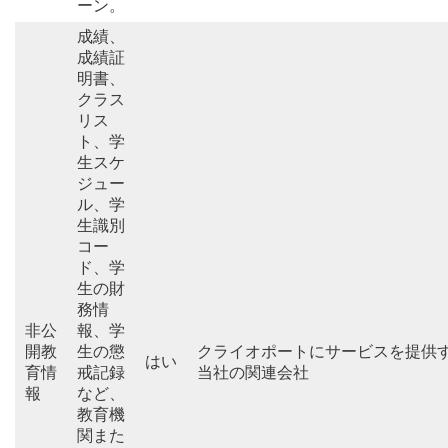
ーン。
成績、
成績証
明書、
クラス
リス
ト、学
生スケ
ジュー
ル、学
生識別
コー
ド、学
生の財
務情
非公
報、学
開教
生の懲
クライオポートにサービスを提供
はい
育情
戒記録
当社の関連会社
報
など、
教育機
関また