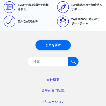
675件の臨床試験で信頼
15の承認された治療法を
される
サポート
24時間365日対応のサ
堅牢な品質基準
ポートチーム
引用を要求
検
索:
会社概要
業界の専門知識
ソリューション