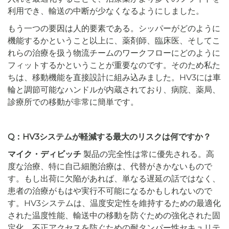
利用でき、輸送の中断が少なくなるようにしました。
もう一つの要因は人的要素である。シッパーがどのように
機能するかということ以上に、薬剤師、臨床医、そしてこ
れらの治療を扱う物流チームのワークフローにどのように
フィットするかということが重要なのです。そのため私た
ちは、移動機能を直接設計に組み込みました。HV3には車
輪と調節可能なハンドルが内蔵されており、病院、薬局、
診療所での移動が非常に簡単です。
Q：HV3システムが軽減する最大のリスクは何ですか？
マイク・ディビッチ
製品の完全性は常に優先される。高
度な治療、特に自己細胞治療は、代替がきかないもので
す。もし出荷に欠陥があれば、単なる遅延の話ではなく、
患者の治療がもはや実行不可能になるかもしれないので
す。HV3システムは、温度安定性を維持するための最適化
された温度性能、輸送中の移動を防ぐための強化された固
定化、不正アクセスを防ぐための耐タンパー性セキュリテ