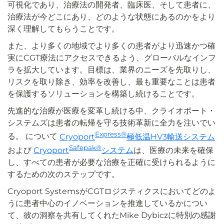
可視化であり、治療法の開発者、臨床医、そして患者に、
治療法が今どこにあり、どのような状態にあるのかをより
深く理解してもらうことです。
また、より多くの地域でより多くの患者がより迅速かつ確
実にCGT療法にアクセスできるよう、グローバルなインフ
ラを拡大しています。目標は、業界のニーズを先取りし、
リスクを取り除き、効率を改善し、最も重要なことは患者
を保護するソリューションを構築し続けることです。
先進的な治療が医療を変革し続ける中、クライオポート・
システムズは患者の転帰を守る技術革新に全力を注いでい
Express®
る。 について
Cryoport
極低温HV3輸送システム
Safepak®
および
Cryoport
システム
は、医療の未来を確保
し、すべての患者が必要な治療を正確に受けられるように
するための次のステップです。
Cryoport SystemsがCGTロジスティクスにおいてどのよ
うに患者中心のイノベーションを推進しているかについ
て、彼の洞察を共有してくれたMike Dybiczに特別の感謝