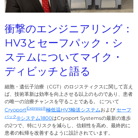
衝撃のエンジニアリング：
HV3とセーフパック・シ
ステムについてマイク・
ディビッチと語る
細胞・遺伝子治療（CGT）のロジスティクスに関して言え
ば、技術革新は効率を向上させる以上のものであり、患者
の唯一の治療チャンスを守ることである。 について
Express®
Cryoport
極低温HV3輸送システム
および
セーフ
パック
®システム1800
はCryoport Systemsの最新の進歩
の2つで、特にリスクを減らし、信頼性を高め、最終的に
患者の転帰を改善するように設計されています。