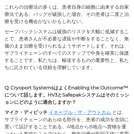
これらの治療法の多くは、患者自身の細胞に由来する自家
療法である。バッグが破損した場合、その患者は二度と治
療を受ける機会がないかもしれない。
セーフパックシステムは破損のリスクを大幅に低減するこ
とで、患者さんが不必要な遅延や中断をすることなく、無
傷のまま治療を受けられるようサポートします。それは、
サプライチェーンのすべてのステップで中身を確実に保護
することです。私たちは、輸送するものの重要性と、私た
ちに託されている信頼を理解しています。
Q: Cryoport SystemsはよくEnabling the Outcome™
について話します。HV3とSafepakシステムはそのミッシ
ョンにどのように適合しますか？
マイク・ディビッチ
イネーブル・ザ・アウトカム
とは、
サプライチェーンのあらゆる部分を、患者の成功を念頭に
置いて設計することである。A地点からB地点へ貨物を運
ぶという単純なことではなく、救命治療が毎回正確に意図