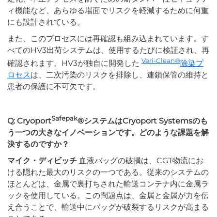
ィ機能など、あらゆる場面でリスクを軽減するために何重
にも設計されている。
また、このプロセスには再確認も組み込まれています。す
べてのHV3出荷システムは、使用するたびに検証され、再
Veri-Clean®
確認されます。HV3が独自に開発した
除染プ
ロセス
は、二次汚染のリスクを排除し、連鎖保管の維持と
患者の保護に不可欠です。
Safepak
Q: Cryoport
®システムはCryoport Systemsのも
う一つの大きなイノベーションです。どのような課題を解
決するのですか？
マイク・ディビッチ
血液バッグの破損は、CGT物流にお
ける隠れた最大のリスクの一つである。従来のシステムの
ほとんどは、金属で裏打ちされた輸送コンテナ内に金属ラ
ックを使用している。この問題点は、金属と金属が力を伝
え合うことで、輸送中にバッグが破裂するリスクが高まる