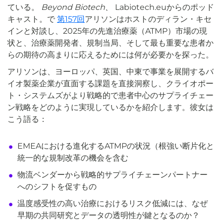
ている。
Beyond Biotech、
Labiotech.euからのポッド
キャスト。で
第157回
アリソンはホストのディラン・キセ
インと対談し、2025年の先進治療薬（ATMP）市場の現
状と、治療薬開発者、規制当局、そして最も重要な患者か
らの期待の高まりに応えるためには何が必要かを探った。
アリソンは、ヨーロッパ、英国、中東で事業を展開するバ
イオ製薬企業が直面する課題を直接洞察し、クライオポー
ト・システムズがより戦略的で患者中心のサプライチェー
ン戦略をどのように実現しているかを紹介します。彼女は
こう語る：
EMEAにおける進化するATMPの状況（根強い断片化と
統一的な規制改革の機会を含む
物流ベンダーから戦略的サプライチェーンパートナー
へのシフトを促すもの
温度感受性の高い治療におけるリスク低減には、なぜ
早期の共同研究とデータの透明性が鍵となるのか？