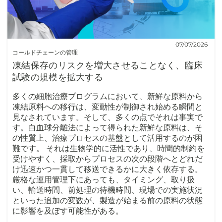
07/07/2026
コールドチェーンの管理
凍結保存のリスクを増大させることなく、臨床
試験の規模を拡大する
多くの細胞治療プログラムにおいて、新鮮な原料から
凍結原料への移行は、変動性が制御され始める瞬間と
見なされています。そして、多くの点でそれは事実で
す。白血球分離法によって得られた新鮮な原料は、そ
の性質上、治療プロセスの基盤として活用するのが困
難です。 それは生物学的に活性であり、時間的制約を
受けやすく、採取からプロセスの次の段階へとどれだ
け迅速かつ一貫して移送できるかに大きく依存する。
厳格な運用管理下にあっても、タイミング、取り扱
い、輸送時間、前処理の待機時間、現場での実施状況
といった追加の変数が、製造が始まる前の原料の状態
に影響を及ぼす可能性がある。