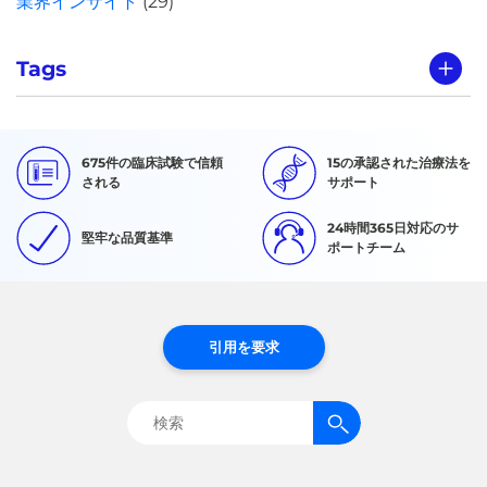
業界インサイト
(29)
Tags
675件の臨床試験で信頼
15の承認された治療法を
される
サポート
24時間365日対応のサ
堅牢な品質基準
ポートチーム
引用を要求
検
索: