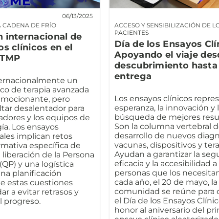
06/13/2025
A CADENA DE FRÍO
ACCESO Y SENSIBILIZACIÓN DE L
PACIENTES
 internacional de
Día de los Ensayos Clí
s clínicos en el
Apoyando el viaje des
ATMP
descubrimiento hasta 
entrega
ternacionalmente un
ico de terapia avanzada
Los ensayos clínicos repre
emocionante, pero
esperanza, la innovación y 
tar desalentador para
búsqueda de mejores resu
gadores y los equipos de
Son la columna vertebral d
ía. Los ensayos
desarrollo de nuevos diagn
ales implican retos
vacunas, dispositivos y tera
mativa específica de
Ayudan a garantizar la segu
a liberación de la Persona
eficacia y la accesibilidad a 
(QP) y una logística
personas que los necesitan
na planificación
cada año, el 20 de mayo, la
e estas cuestiones
comunidad se reúne para c
r a evitar retrasos y
el Día de los Ensayos Clínic
l progreso.
honor al aniversario del pr