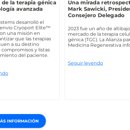
 de la terapia génica
Una mirada retrospec
ología avanzada
Mark Sawicki, Preside
Consejero Delegado
stems desarrolló el
envío Cryoport Elite™
2023 fue un año de altibajo
con una misión en
mercado de la terapia celul
ntizar que las terapias
génica (TGC). La Alianza par
guen a su destino
Medicina Regenerativa info
in compromisos y listas
tamiento del paciente.
Seguir leyendo
endo
ÁS INFORMACIÓN