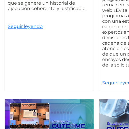
que se genere un historial de
tema centra
ejecución coherente y justificable.
web «Evita 
programas 
con una est
Seguir leyendo
cadena de s
expertos an
decisiones 
cadena de 
atención e
de que un p
ensayos dec
de la solici
Seguir ley