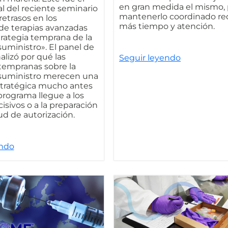
en gran medida el mismo,
l del reciente seminario
mantenerlo coordinado re
retrasos en los
más tiempo y atención.
de terapias avanzadas
rategia temprana de la
uministro». El panel de
alizó por qué las
Seguir leyendo
tempranas sobre la
suministro merecen una
stratégica mucho antes
rograma llegue a los
isivos o a la preparación
tud de autorización.
endo