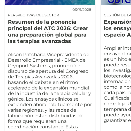
03/19/2026
PERSPECTIVAS DEL SECTOR
GESTIÓN DE L
Resumen de la ponencia
Expansión
principal del ATC 2026: Crear
los ensayo
una preparación global para
espacio 
las terapias avanzadas
Ampliar in
ensayo clín
Alison Pritchard, Vicepresidenta de
es un hito 
Desarrollo Empresarial - EMEA de
puede resul
Cryoport Systems, pronunció el
los investi
discurso de apertura del Congreso
biotecnolog
de Terapias Avanzadas 2026,
internacion
basando el debate en el ritmo
como la nor
acelerado de la expansión mundial
cada país, l
de la industria de la terapia celular y
Cualificada 
génica. Los ensayos clínicos se
compleja. U
extienden ahora habitualmente por
temprana d
varias regiones, y las redes de
puede ayuda
fabricación están distribuidas de
garantizar e
forma que requieren una
coordinación constante. Estas