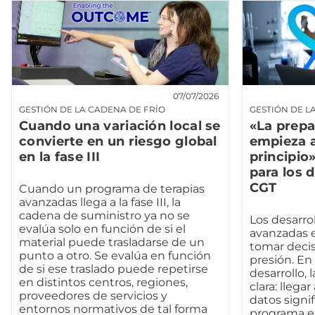
07/07/2026
GESTIÓN DE LA CADENA DE FRÍO
GESTIÓN DE L
Cuando una variación local se
«La prepa
convierte en un riesgo global
empieza a
en la fase III
principio
para los 
CGT
Cuando un programa de terapias
avanzadas llega a la fase III, la
cadena de suministro ya no se
Los desarro
evalúa solo en función de si el
avanzadas 
material puede trasladarse de un
tomar decisi
punto a otro. Se evalúa en función
presión. En 
de si ese traslado puede repetirse
desarrollo, 
en distintos centros, regiones,
clara: llegar
proveedores de servicios y
datos signi
entornos normativos de tal forma
programa en