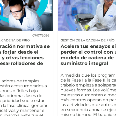
07/07/2026
A CADENA DE FRÍO
GESTIÓN DE LA CADENA DE FRÍO
ración normativa se
Acelera tus ensayos s
 forjar desde el
perder el control con 
» y otras lecciones
modelo de cadena de
desarrolladores de
suministro integral
A medida que los program
de la Fase I a la Fase II, la 
lladores de terapias
trabajo empieza a solapars
están acostumbrados a
nuevas formas. Los volúm
ones difíciles bajo
muestras aumentan a med
las primeras fases de
más centros operan en para
la prioridad suele estar
las actividades que antes 
 a la fase clínica, generar
en secuencia ahora se ejec
ficativos y mantener el
mismo tiempo. El trabajo e
 marcha. Este fue el