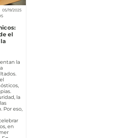
05/19/2025
OS
nicos:
de el
la
sentan la
la
ltados.
el
ósticos,
pias.
ridad, la
las
. Por eso,
elebrar
os, en
imer