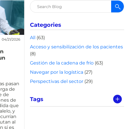
Buscar:
Categories
All
(63)
04/21/2026
Acceso y sensibilización de los pacientes
in
(8)
un
Gestión de la cadena de frío
(63)
Navegar por la logística
(27)
Perspectivas del sector
(29)
as pasan
carga de
e de
Tags
enes de
ida que
lelo, y
ocurrían
utan al
n sí es