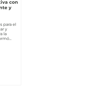
tiva con
nte y
s para el
ar y
a la
rmó...