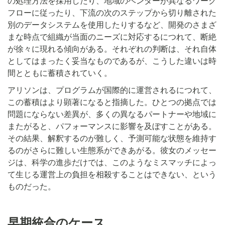
の処理方法を採用したり、地域のベンダーが異なるワーク
フローに従ったり、下流の次のステップから切り離された
別のデータシステムを使用したりするなど、開発のさまざ
まな時点で組織が当面のニーズに対応するにつれて、断絶
が徐々に現れる傾向がある。それぞれの判断は、それ自体
としてはまったく妥当なものであるが、こうした違いは時
間とともに蓄積されていく。
アリソンは、プログラムが国際的に運営されるにつれて、
この蓄積はより顕著になると指摘した。ひとつの拠点では
問題にならない差異が、多くの異なるパートナーや地域に
またがると、パフォーマンスに影響を及ぼすことがある。
その結果、解釈するのが難しく、予測可能な状態を維持す
るのがさらに難しい生態系ができあがる。彼女のメッセー
ジは、科学の進歩だけでは、このようなミスマッチによっ
て生じる運営上の負担を相殺することはできない、という
ものだった。
早期統合のケース