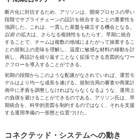
断片化に対抗するため、アリソンは、開発プロセスの早い
段階でサプライチェーンの設計を統合することの重要性を
強調した。これは、一貫した基盤を確立する機会となる。
以前
の拡大は、さらなる複雑性をもたらす。早期に統合
することで、チームは複数の地域にまたがって操業するこ
との規制上の意味を理解し、温度に敏感な材料の移動を計
画し、再設計を繰り返すことなく拡張できる意図的なワー
クフローを導入することができる。
初期の段階からこのような配慮がなされていれば、運営モ
デルはより均一な成長を遂げる。規制当局の審査や商業計
画中に矛盾を調整しなければならなくなるような、運用上
の負債を避けることができるのである。アリソン氏は、早
期統合を、科学的意図を制約するのではなく、それを支援
する運用準備の一形態と位置づけた。
コネクテッド・システムへの動き