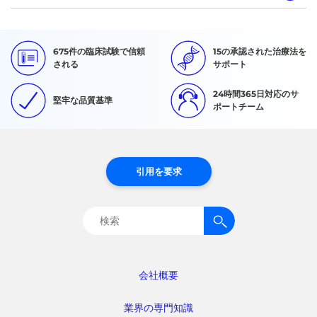
675件の臨床試験で信頼
15の承認された治療法を
される
サポート
24時間365日対応のサ
堅牢な品質基準
ポートチーム
引用を要求
検
索:
会社概要
業界の専門知識