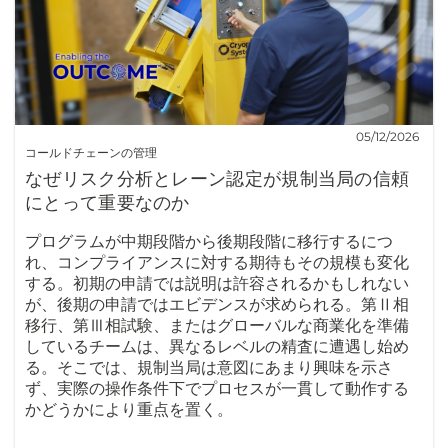
05/12/2026
コールドチェーンの管理
なぜリスク分析とレーン認定が規制当局の信頼
にとって重要なのか
プログラムが中期段階から後期段階に移行するにつ
れ、コンプライアンスに対する期待もその規模も変化
する。初期の申請では説明は許容されるかもしれない
が、後期の申請ではエビデンスが求められる。第Ⅱ相
移行、第Ⅲ相試験、またはグローバルな商業化を準備
しているチームは、異なるレベルの精査に遭遇し始め
る。そこでは、規制当局は意図にあまり興味を示さ
ず、実際の操作条件下でプロセスが一貫して動作する
かどうかにより重点を置く。