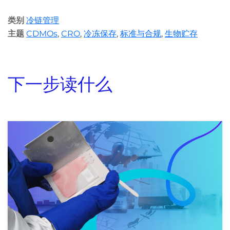
类别
冷链管理
主题
CDMOs
,
CRO
,
冷冻保存
,
标准与合规
,
生物贮存
下一步读什么